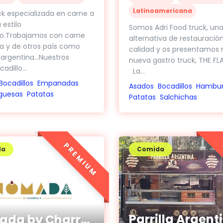
Latinoamericana
k especializada en carne a
a estilo
Somos Adri Food truck, un
no.Trabajamos con carne
alternativa de restauració
a y de otros país como
calidad y os presentamos 
,argentina…Nuestros
nueva gastro truck, THE F
adillo...
La...
Bocadillos
Empanadas
Asados
Bocadillos
Hambur
guesas
Patatas
Patatas
Salchichas
PREMIUM
da
Comida
Nómada by Charrua's