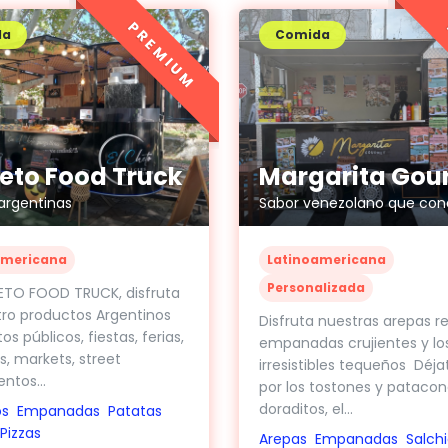
PREMIUM
da
Comida
Margarita Gou
heto Food Truck
 argentinas
Latinoamericana
americana
Personalizada
ETO FOOD TRUCK, disfruta
ro productos Argentinos
Disfruta nuestras arepas re
s públicos, fiestas, ferias,
empanadas crujientes y lo
s, markets, street
irresistibles tequeños Déja
ntos...
por los tostones y patacon
doraditos, el...
os
Empanadas
Patatas
Pizzas
Arepas
Empanadas
Salch