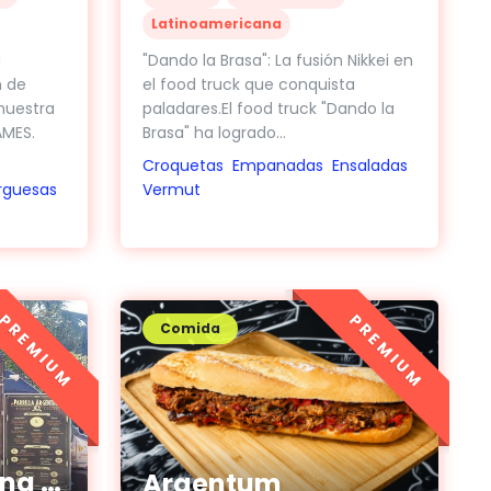
Latinoamericana
a
"Dando la Brasa": La fusión Nikkei en
n de
el food truck que conquista
nuestra
paladares.El food truck "Dando la
LAMES.
Brasa" ha logrado...
Croquetas
Empanadas
Ensaladas
guesas
Vermut
PREMIUM
PREMIUM
Comida
Parrilla Argentina Mcanudos
Argentum