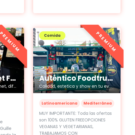
PREMIUM
PREMIUM
Comida
Auténtico Foodtruck
Che Guille Street Food
Calidad, estetica y show en tu evento !
Propuesta de brasas gourmet, diferente y original. Ideal para espacios al aire libre.
Latinoamericana
Mediterránea
MUY IMPORTANTE: Toda las ofertas
son 100% GLUTEN FREEOPCIONES
re
VEGANAS Y VEGETARIANAS,
Guille
TRABAJAMOS CON
donde la