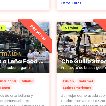
Otros
Fritos
PREMIUM
da
Comida
Tutto a Leña Food Truck
liano, sabor argentino
americana
Italiana
Fusión
Gourmet
rránea
Latinoamericana
ck de arte italiano y
¡La mejor carne asada sob
 argentinoSabores
ruedas! Bienvenidos a Che 
os, Fuego y PasiónHecho a
Street Food, el food truck 