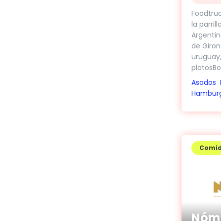
Foodtruc
la parrill
Argenti
de Giron
uruguay
platosBoc
Asados
Hambur
Comi