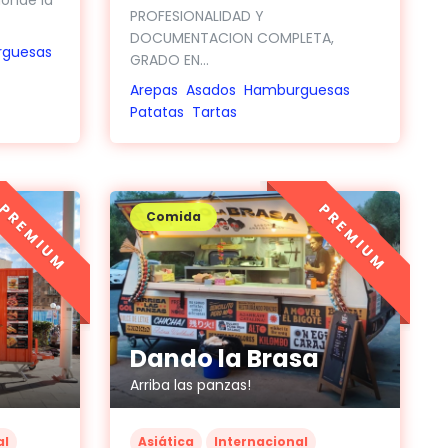
PROFESIONALIDAD Y
DOCUMENTACION COMPLETA,
guesas
GRADO EN...
Arepas
Asados
Hamburguesas
Patatas
Tartas
PREMIUM
PREMIUM
Comida
Dando la Brasa
Arriba las panzas!
al
Asiática
Internacional