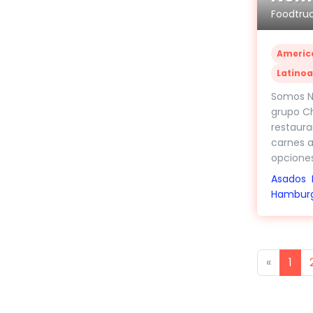
Foodtruc
Americ
Latino
Somos N
grupo Ch
restaura
carnes a
opciones.
Asados
Hambur
Previou
«
1