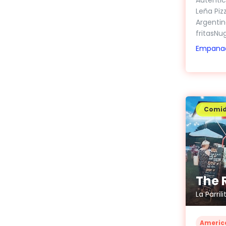
Leña Piz
Argenti
fritasNug
Empana
Comi
The 
La Parril
Americ