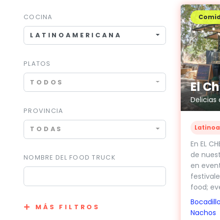
COCINA
Comi
LATINOAMERICANA
PLATOS
TODOS
El C
Delicias
PROVINCIA
Latino
TODAS
En EL CH
de nuest
NOMBRE DEL FOOD TRUCK
en evento
festivale
food; eve
Bocadill
MÁS FILTROS
Nachos