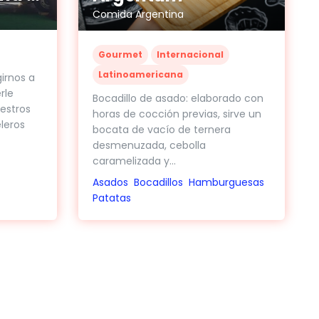
Comida Argentina
Gourmet
Internacional
Latinoamericana
irnos a
rle
Bocadillo de asado: elaborado con
estros
horas de cocción previas, sirve un
leros
bocata de vacío de ternera
desmenuzada, cebolla
caramelizada y...
Asados
Bocadillos
Hamburguesas
Patatas