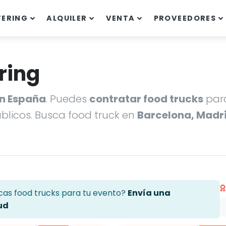
TERING
ALQUILER
VENTA
PROVEEDORES
ring
en España
. Puedes
contratar food trucks
para
úblicos. Busca food truck en
Barcelona, Madri
cas food trucks para tu evento?
Envía una
ud