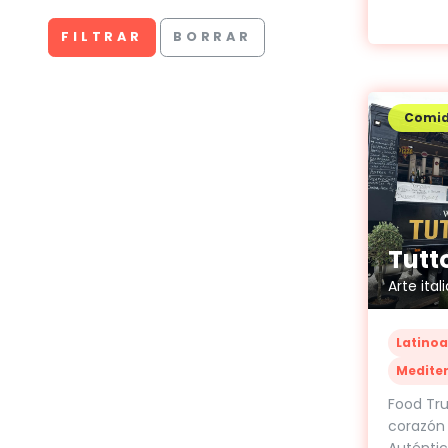
FILTRAR
BORRAR
Comi
Arte ita
Latino
Medite
Food Tru
corazón
Auténtic