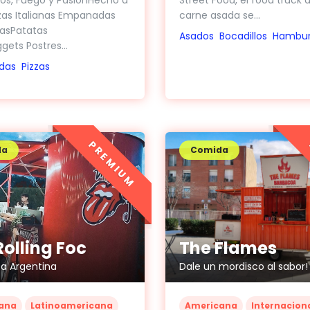
zas Italianas Empanadas
carne asada se...
nasPatatas
Asados
Bocadillos
Hambur
gets Postres...
das
Pizzas
PREMIUM
da
Comida
Rolling Foc
The Flames
ita Argentina
Dale un mordisco al sabor!
ana
Latinoamericana
Americana
Internacion