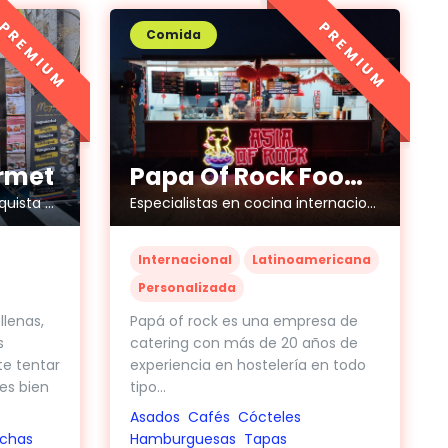
PREMIUM
PREMIUM
Comida
rmet
Papa Of Rock Food Truck
Sabor venezolano que conquista corazones
Especialistas en cocina internacional y urbana
Internacional
Latinoamericana
Personalizada
llenas,
Papá of rock es una empresa de
s
catering con más de 20 años de
te tentar
experiencia en hostelería en todo
es bien
tipo...
Asados
Cafés
Cócteles
ichas
Hamburguesas
Tapas