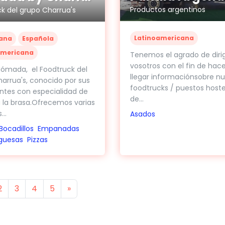
Productos argentinos
k del grupo Charrua's
Latinoamericana
ana
Española
americana
Tenemos el agrado de dirig
vosotros con el fin de hace
ómada, el Foodtruck del
llegar informaciónsobre nu
arrua's, conocido por sus
foodtrucks / puestos hoste
ntes con especialidad de
de...
 la brasa.Ofrecemos varias
..
Asados
Bocadillos
Empanadas
guesas
Pizzas
s
Next
2
3
4
5
»