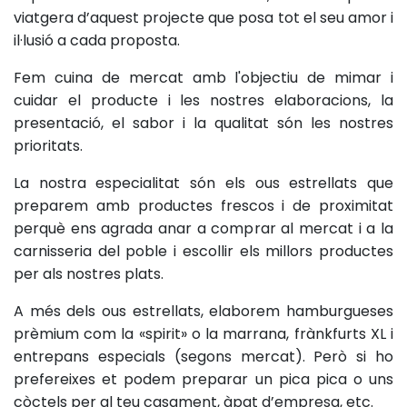
viatgera d’aquest projecte que posa tot el seu amor i
il·lusió a cada proposta.
Fem cuina de mercat amb l'objectiu de mimar i
cuidar el producte i les nostres elaboracions, la
presentació, el sabor i la qualitat són les nostres
prioritats.
La nostra especialitat són els ous estrellats que
preparem amb productes frescos i de proximitat
perquè ens agrada anar a comprar al mercat i a la
carnisseria del poble i escollir els millors productes
per als nostres plats.
A més dels ous estrellats, elaborem hamburgueses
prèmium com la «spirit» o la marrana, frànkfurts XL i
entrepans especials (segons mercat). Però si ho
prefereixes et podem preparar un pica pica o uns
còctels per al teu casament, àpat d’empresa, etc.