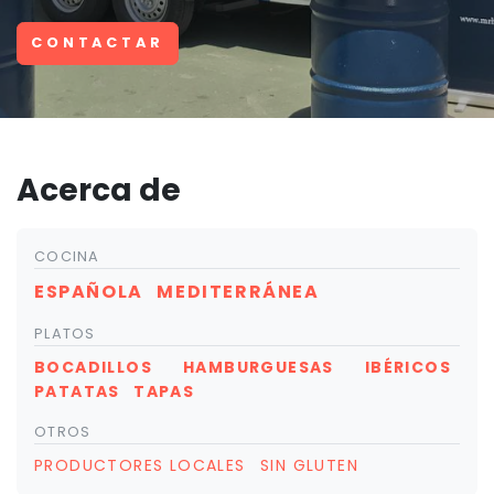
CONTACTAR
Acerca de
COCINA
ESPAÑOLA
MEDITERRÁNEA
PLATOS
BOCADILLOS
HAMBURGUESAS
IBÉRICOS
PATATAS
TAPAS
OTROS
PRODUCTORES LOCALES
SIN GLUTEN