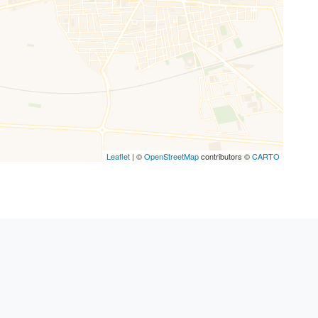
Leaflet
| ©
OpenStreetMap
contributors ©
CARTO