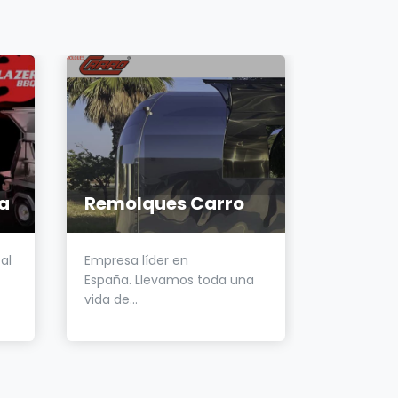
ca
Remolques Carro
VOY C
al
Empresa líder en
En VOY C
España. Llevamos toda una
especialist
vida de...