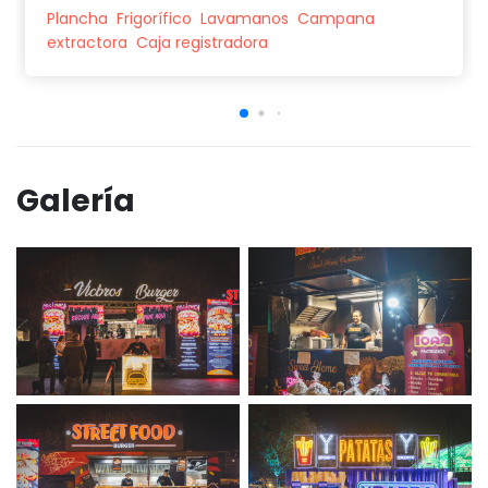
Plancha
Frigorífico
Lavamanos
Campana
extractora
Caja registradora
Galería