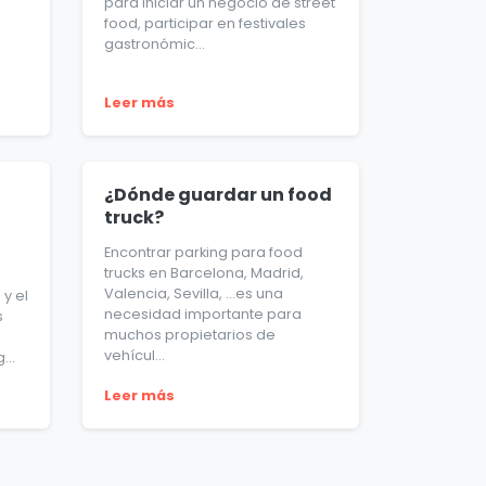
para iniciar un negocio de street
food, participar en festivales
gastronómic...
Leer más
¿Dónde guardar un food
truck?
Encontrar parking para food
trucks en Barcelona, Madrid,
Valencia, Sevilla, …es una
y el
necesidad importante para
s
muchos propietarios de
vehícul...
...
Leer más