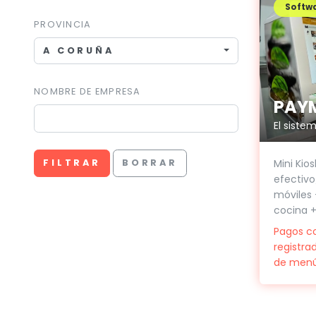
Softwa
PROVINCIA
A CORUÑA
NOMBRE DE EMPRESA
PAY
El siste
Mini Kio
FILTRAR
BORRAR
efectivo
móviles 
cocina + 
Pagos c
registra
de men