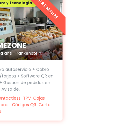
PREMIUM
re y tecnología
MEZONE
ma anti-Frankenstein.
sko autoservicio + Cobro
/tarjeta + Software QR en
+ Gestión de pedidos en
Aviso de...
ontactless
TPV
Cajas
doras
Códigos QR
Cartas
ú