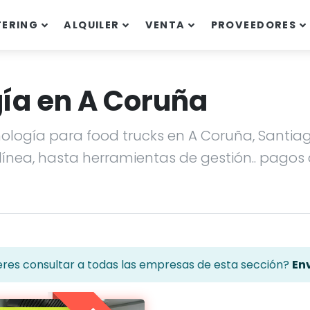
TERING
ALQUILER
VENTA
PROVEEDORES
gía en A Coruña
ología para food trucks en A Coruña, Santiago
línea, hasta herramientas de gestión.. pagos 
eres consultar a todas las empresas de esta sección?
Env