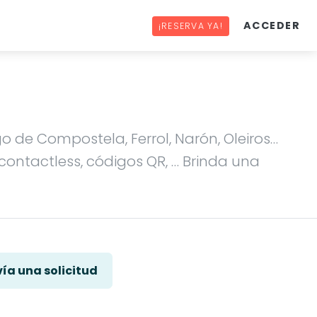
ACCEDER
¡RESERVA YA!
 de Compostela, Ferrol, Narón, Oleiros…
contactless, códigos QR, … Brinda una
ía una solicitud