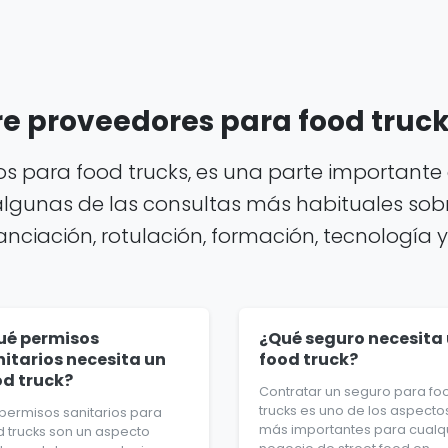
e proveedores para food truc
 para food trucks, es una parte importante 
algunas de las consultas más habituales sobr
ciación, rotulación, formación, tecnología y 
ué permisos
¿Qué seguro necesita
nitarios necesita un
food truck?
od truck?
Contratar un seguro para fo
trucks es uno de los aspecto
 permisos sanitarios para
más importantes para cualq
d trucks son un aspecto