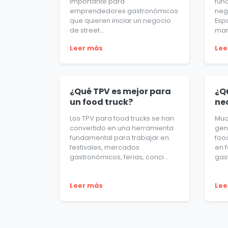
importante para
fun
emprendedores gastronómicos
neg
que quieren iniciar un negocio
Esp
de street...
man.
Leer más
Lee
¿Qué TPV es mejor para
¿Q
un food truck?
ne
Los TPV para food trucks se han
Muc
convertido en una herramienta
gen
fundamental para trabajar en
foo
festivales, mercados
en f
gastronómicos, ferias, conci...
gas
Leer más
Lee