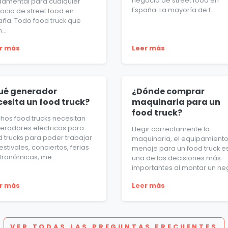
negocio de street food en
damental para cualquier
España. La mayoría de f...
ocio de street food en
aña. Todo food truck que
..
r más
Leer más
ué generador
¿Dónde comprar
cesita un food truck?
maquinaria para un
food truck?
hos food trucks necesitan
eradores eléctricos para
Elegir correctamente la
d trucks para poder trabajar
maquinaria, el equipamiento 
estivales, conciertos, ferias
menaje para un food truck e
tronómicas, me...
una de las decisiones más
importantes al montar un neg
r más
Leer más
VER TODAS LAS PREGUNTAS FRECUENTES