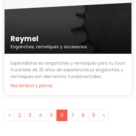
Reymel
Enganches, remolques y accesorios
Especialistas en enganches y remolques para tu food
truck.Más de 25 años de experienciaLos enganches y
remolques son elementos fundamentales...
Recambios y piezas
Previous
Next
«
2
3
4
5
6
7
8
9
»