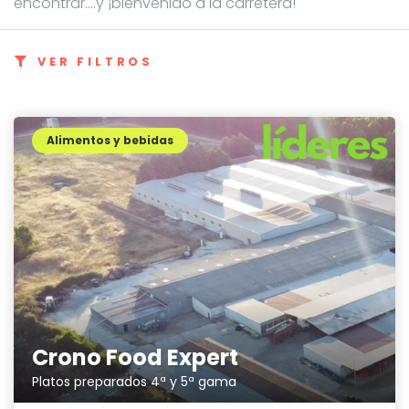
encontrar....y ¡bienvenido a la carretera!
VER FILTROS
Alimentos y bebidas
Crono Food Expert
Platos preparados 4ª y 5ª gama