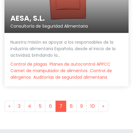
AESA, S.L.
Consultoría de Seguridad Alimentaria
Nuestra misión es apoyar a los responsables de la
industria alimentaria Española, desde el inicio de la
actividad, brindando la...
Control de plagas
Planes de autocontrol APPCC
Carnet de manipulador de alimentos
Control de
alérgenos
Auditorías de seguridad alimentaria
Previous
Next
«
3
4
5
6
7
8
9
10
»