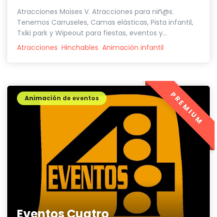
Atracciones Moises V. Atracciones para niñ@s.
Tenemos Carruseles, Camas elásticas, Pista infantil,
Txiki park y Wipeout para fiestas, eventos y...
Atracciones
Hinchables
Animación infantil
PREMIUM
Animación de eventos
Eventos Cuatro