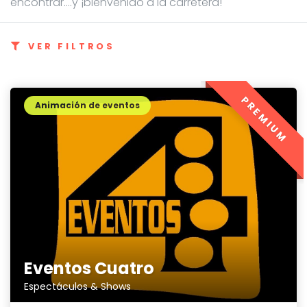
encontrar....y ¡bienvenido a la carretera!
VER FILTROS
PREMIUM
Animación de eventos
Eventos Cuatro
Espectáculos & Shows