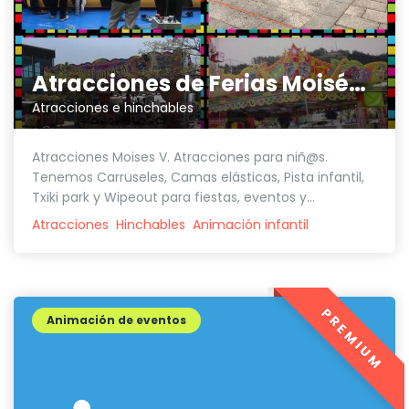
Atracciones de Ferias Moisés V
Atracciones e hinchables
Atracciones Moises V. Atracciones para niñ@s.
Tenemos Carruseles, Camas elásticas, Pista infantil,
Txiki park y Wipeout para fiestas, eventos y...
Atracciones
Hinchables
Animación infantil
PREMIUM
Animación de eventos