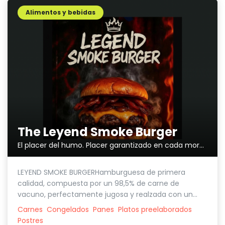
Alimentos y bebidas
The Leyend Smoke Burger
El placer del humo. Placer garantizado en cada mordisco.
LEYEND SMOKE BURGERHamburguesa de primera
calidad, compuesta por un 98,5% de carne de
vacuno, perfectamente jugosa y realzada con un...
Carnes
Congelados
Panes
Platos preelaborados
Postres