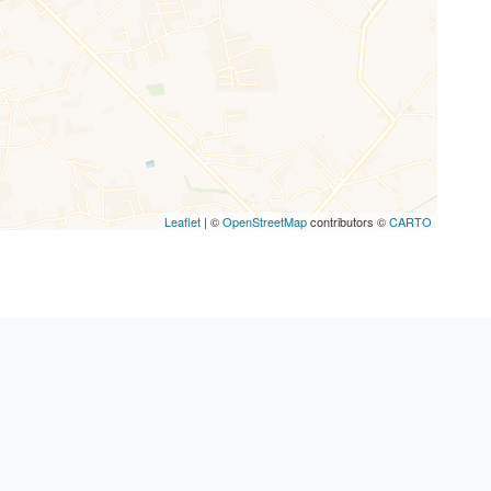
Leaflet
| ©
OpenStreetMap
contributors ©
CARTO