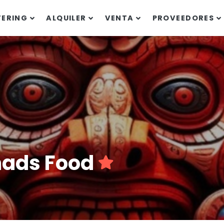
TERING
ALQUILER
VENTA
PROVEEDORES
omads Food