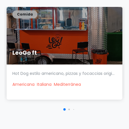
Comida
LeoGo ft
Hot Dog estilo americano, pizzas y focaccias origi...
Americana
Italiana
Mediterránea