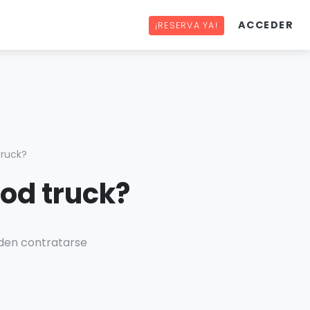
ACCEDER
¡RESERVA YA!
truck?
ood truck?
ueden contratarse