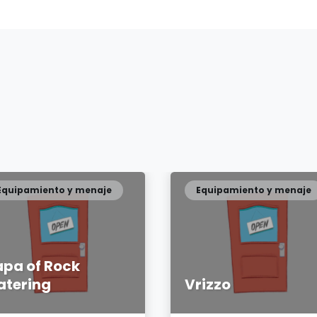
Equipamiento y menaje
Equipamiento y menaje
apa of Rock
atering
Vrizzo