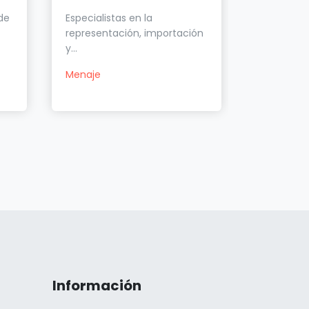
de
Especialistas en la
Coolvi es
representación, importación
especializ
y...
Baños ma
Menaje
Freidoras
Cafeteras
Información