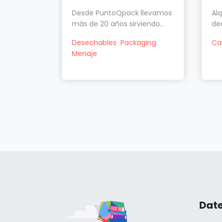
l
Desde PuntoQpack llevamos
Alq
iliario...
más de 20 años sirviendo...
de
e
Mesas
Desechables
Packaging
Ca
Menaje
Date