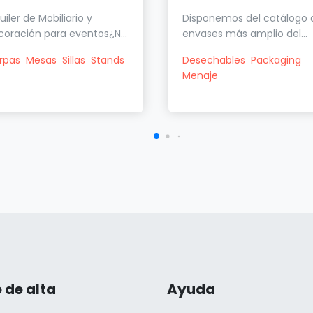
uiler de Mobiliario y
Disponemos del catálogo 
coración para eventos¿N...
envases más amplio del...
rpas
Mesas
Sillas
Stands
Desechables
Packaging
Menaje
 de alta
Ayuda