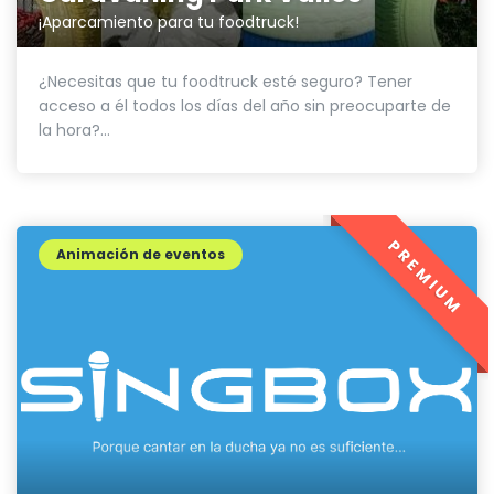
¡Aparcamiento para tu foodtruck!
¿Necesitas que tu foodtruck esté seguro? Tener
acceso a él todos los días del año sin preocuparte de
la hora?...
PREMIUM
Animación de eventos