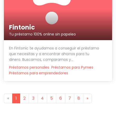
Fintonic
Tu préstamo 100% online sin papeleo
En Fintonic te ayudamos a conseguir el préstamo
que necesitas y a encontrar ahorros para tu
dinero. Buscamos, comparamos y...
Préstamos personales
Préstamos para Pymes
Préstamos para emprendedores
Previous
Next
«
1
2
3
4
5
6
7
8
»