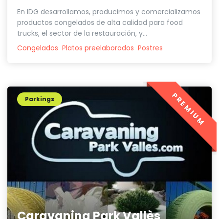
En IDG desarrollamos, producimos y comercializamos
productos congelados de alta calidad para food
trucks, el sector de la restauración, y...
Congelados
Platos preelaborados
Postres
PREMIUM
Parkings
Caravaning Park Vallès