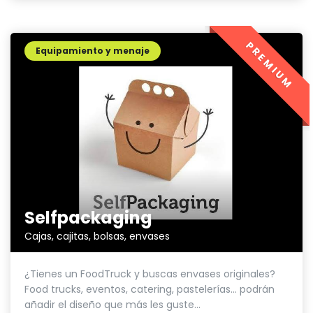
PREMIUM
Equipamiento y menaje
Selfpackaging
Cajas, cajitas, bolsas, envases
¿Tienes un FoodTruck y buscas envases originales?
Food trucks, eventos, catering, pastelerías... podrán
añadir el diseño que más les guste...