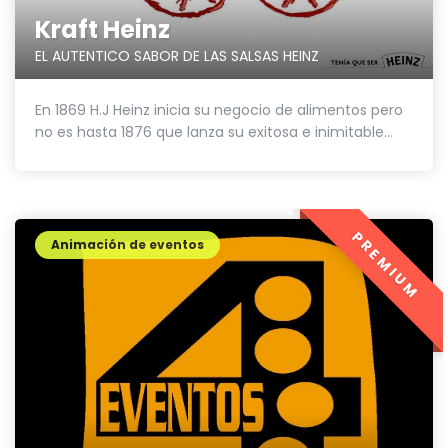
Kraft Heinz
EL AUTENTICO SABOR DE LAS SALSAS HEINZ
En 1869 H.J Heinz inicia su negocio de alimentos pero
no es hasta 1876 que lanza su exitosa e inimitable...
PREMIUM
Animación de eventos