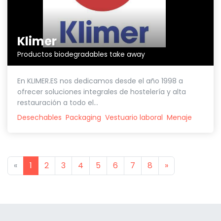
Klimer
Productos biodegradables take away
En KLIMER.ES nos dedicamos desde el año 1998 a
ofrecer soluciones integrales de hostelería y alta
restauración a todo el...
Desechables
Packaging
Vestuario laboral
Menaje
Previous
Next
«
1
2
3
4
5
6
7
8
»