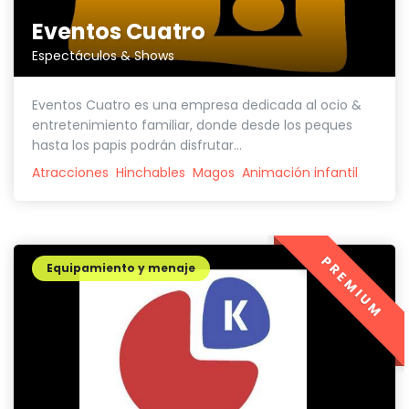
Eventos Cuatro
Espectáculos & Shows
Eventos Cuatro es una empresa dedicada al ocio &
entretenimiento familiar, donde desde los peques
hasta los papis podrán disfrutar...
Atracciones
Hinchables
Magos
Animación infantil
PREMIUM
Equipamiento y menaje