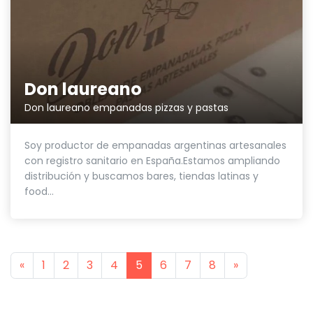
Don laureano
Don laureano empanadas pizzas y pastas
Soy productor de empanadas argentinas artesanales
con registro sanitario en España.Estamos ampliando
distribución y buscamos bares, tiendas latinas y
food...
Previous
Next
«
1
2
3
4
5
6
7
8
»