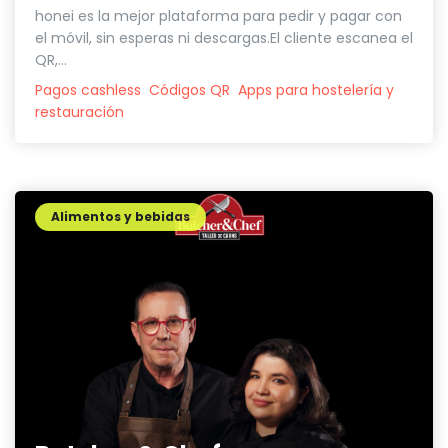
honei es la mejor plataforma para pedir y pagar con
el móvil, sin esperas ni descargas.El cliente escanea el
QR,...
Pagos cashless
Códigos QR
Apps para hostelería y
restauración
Alimentos y bebidas