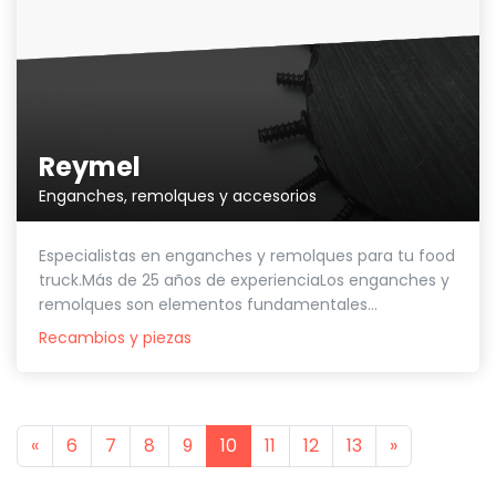
Reymel
Enganches, remolques y accesorios
Especialistas en enganches y remolques para tu food
truck.Más de 25 años de experienciaLos enganches y
remolques son elementos fundamentales...
Recambios y piezas
Previous
Next
«
6
7
8
9
10
11
12
13
»