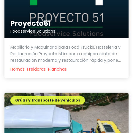
Proyecto51
Foodservice Solutions
Mobiliario y Maquinaria para Food Trucks, Hostelería y
Restauración.Proyecto 51 importa equipamiento de
restauración moderna y restauración rápida y pone...
Hornos
Freidoras
Planchas
Grúas y transporte de vehículos