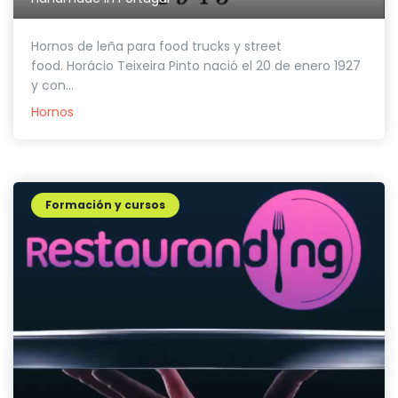
Hornos de leña para food trucks y street
food. Horácio Teixeira Pinto nació el 20 de enero 1927
y con...
Hornos
Formación y cursos