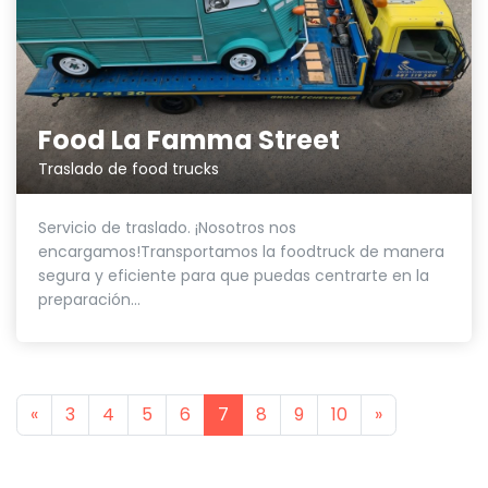
Food La Famma Street
Traslado de food trucks
Servicio de traslado. ¡Nosotros nos
encargamos!Transportamos la foodtruck de manera
segura y eficiente para que puedas centrarte en la
preparación...
Previous
Next
«
3
4
5
6
7
8
9
10
»