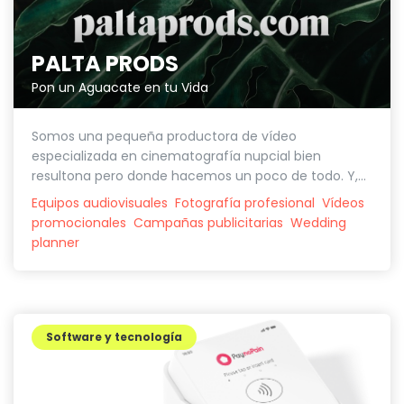
PALTA PRODS
Pon un Aguacate en tu Vida
Somos una pequeña productora de vídeo
especializada en cinematografía nupcial bien
resultona pero donde hacemos un poco de todo. Y,...
Equipos audiovisuales
Fotografía profesional
Vídeos
promocionales
Campañas publicitarias
Wedding
planner
Software y tecnología