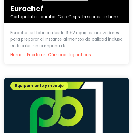
Eurochef
Cortapatatas, carritos Ciao Chips, freidoras sin humos,...
Eurochef srl fabrica desde 1992 equipos innovadores
para preparar al instante alimentos de calidad incluso
en locales sin campana de...
Hornos
Freidoras
Cámaras frigoríficas
Equipamiento y menaje