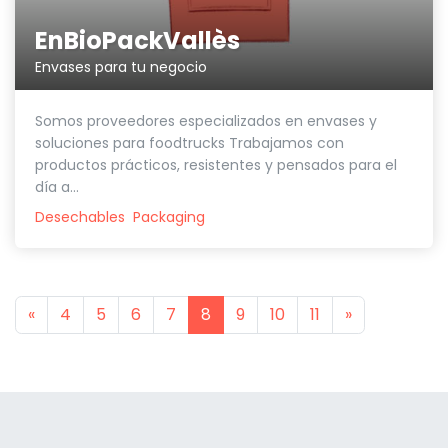
EnBioPackVallès
Envases para tu negocio
Somos proveedores especializados en envases y
soluciones para foodtrucks Trabajamos con
productos prácticos, resistentes y pensados para el
día a...
Desechables
Packaging
Previous
Next
«
4
5
6
7
8
9
10
11
»