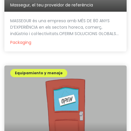
Massegur, el teu proveïdor de referència
MASSEGUR és una empresa amb MÉS DE 80 ANYS
D’EXPERIÈNCIA en els sectors horeca, comerç,
indústria i col·lectivitats.OFERIM SOLUCIONS GLOBALS...
Packaging
Equipamiento y menaje