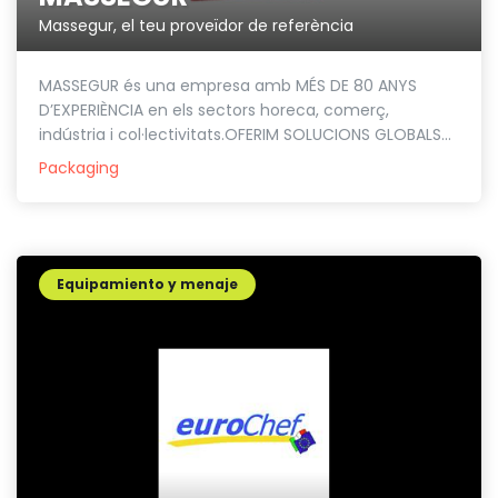
Massegur, el teu proveïdor de referència
MASSEGUR és una empresa amb MÉS DE 80 ANYS
D’EXPERIÈNCIA en els sectors horeca, comerç,
indústria i col·lectivitats.OFERIM SOLUCIONS GLOBALS...
Packaging
Equipamiento y menaje