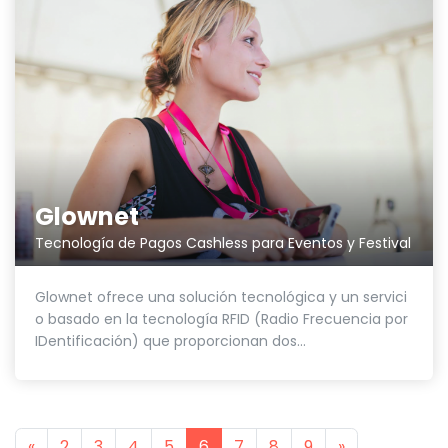
Glownet
Tecnología de Pagos Cashless para Eventos y Festival
Glownet ofrece una solución tecnológica y un servici
o basado en la tecnología RFID (Radio Frecuencia por
IDentificación) que proporcionan dos...
Previous
Next
«
2
3
4
5
6
7
8
9
»