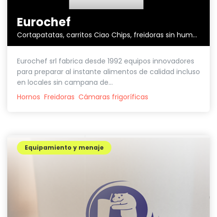
Eurochef
Cortapatatas, carritos Ciao Chips, freidoras sin humos,...
Eurochef srl fabrica desde 1992 equipos innovadores
para preparar al instante alimentos de calidad incluso
en locales sin campana de...
Hornos
Freidoras
Cámaras frigoríficas
Equipamiento y menaje