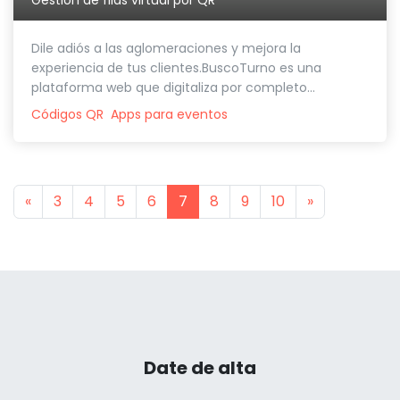
Dile adiós a las aglomeraciones y mejora la
experiencia de tus clientes.BuscoTurno es una
plataforma web que digitaliza por completo...
Códigos QR
Apps para eventos
Previous
Next
«
3
4
5
6
7
8
9
10
»
Date de alta