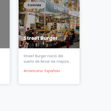
Comida
Comida
Street Burger
Ñam C
Street Burger nació del
¿Qué es Ñ
sueño de llevar las mejore...
Foodtruck
Americana
Española
American
Internacio