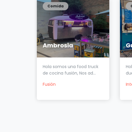
Comida
e
Ambrosia
e,
Hola somos una food truck
Hol
do del
de cocina fusión, Nos ad...
due
Fusión
In