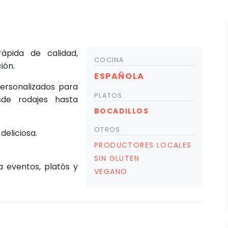
ápida de calidad,
COCINA
ión.
ESPAÑOLA
ersonalizados para
PLATOS
sde rodajes hasta
BOCADILLOS
OTROS
eliciosa.
PRODUCTORES LOCALES
SIN GLUTEN
a eventos, platós y
VEGANO