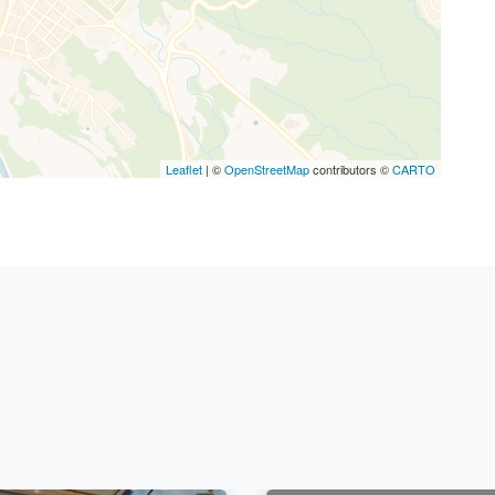
Leaflet
| ©
OpenStreetMap
contributors ©
CARTO