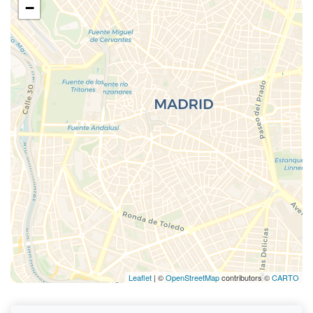
−
Leaflet
| ©
OpenStreetMap
contributors ©
CARTO