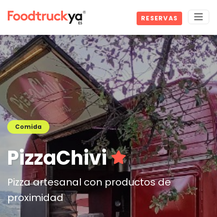
RESERVAS
Comida
PizzaChivi
Pizza artesanal con productos de
proximidad