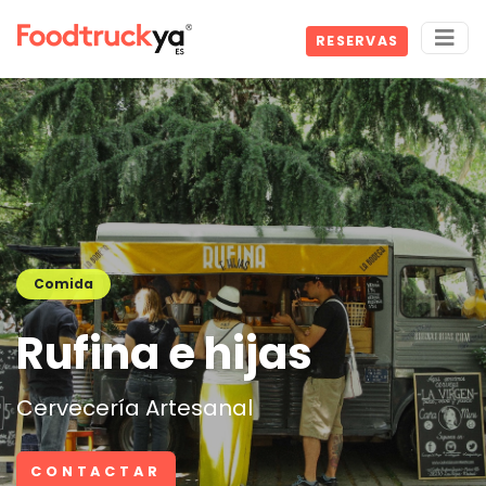
RESERVAS
Comida
Rufina e hijas
Cervecería Artesanal
CONTACTAR