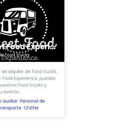
Street Food Experience
 de food trucks
de alquiler de food trucks.
t Food Experience, puedes
 nuestros food trucks y
u evento...
o auxiliar
Personal de
ransporte
Chófer