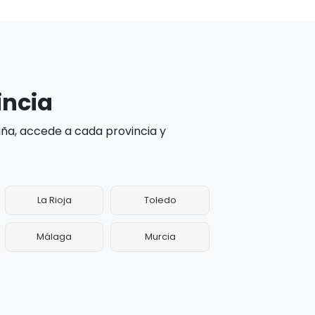
incia
aña, accede a cada provincia y
La Rioja
Toledo
Málaga
Murcia