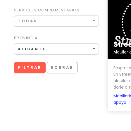
SERVICIOS COMPLEMENTARIOS
TODAS
PROVINCIA
ALICANTE
Alquiler
Empresa 
FILTRAR
BORRAR
En Stree
alquilar
darle a t
Mobiliari
apoyo
T