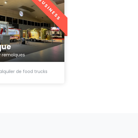
BUSINESS
que
 y remolques
lquiler de food trucks