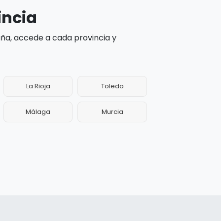
incia
aña, accede a cada provincia y
La Rioja
Toledo
Málaga
Murcia