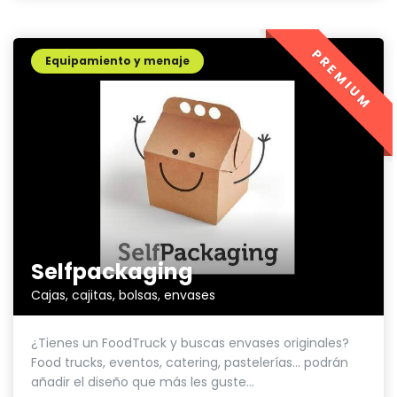
PREMIUM
Equipamiento y menaje
Selfpackaging
Cajas, cajitas, bolsas, envases
¿Tienes un FoodTruck y buscas envases originales?
Food trucks, eventos, catering, pastelerías... podrán
añadir el diseño que más les guste...