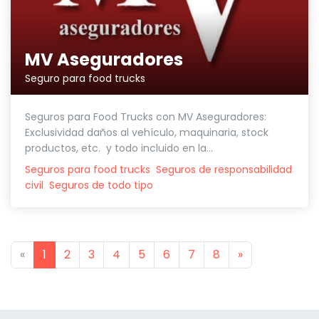
MV Aseguradores
Seguro para food trucks
Seguros para Food Trucks con MV Aseguradores:
Exclusividad daños al vehículo, maquinaria, stock
productos, etc. y todo incluido en la...
Seguros para food trucks
Seguros de responsabilidad
civil
Seguros de todo tipo
Previous
Next
«
1
2
3
4
5
6
7
8
»