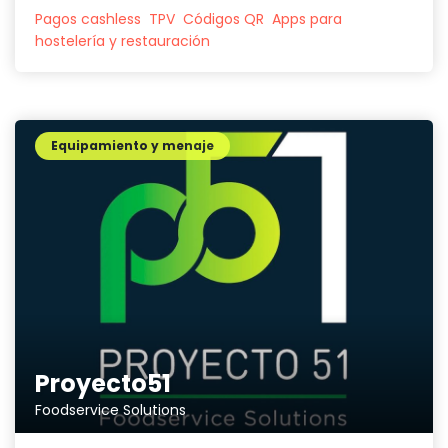
Pagos cashless
TPV
Códigos QR
Apps para
hostelería y restauración
Equipamiento y menaje
Proyecto51
Foodservice Solutions