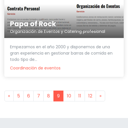
Papa of Rock
Organización de Eventos y Catering profesional
Empezamos en el año 2000 y disponemos de una
gran experiencia en gestionar barras de comida en
todo tipo de...
Coordinación de eventos
Previous
Next
«
5
6
7
8
9
10
11
12
»