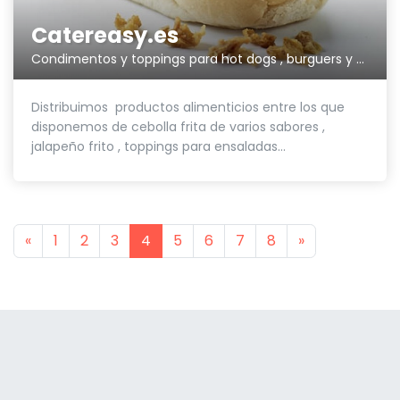
Catereasy.es
Condimentos y toppings para hot dogs , burguers y ensaladas.
Distribuimos productos alimenticios entre los que
disponemos de cebolla frita de varios sabores ,
jalapeño frito , toppings para ensaladas...
Previous
Next
«
1
2
3
4
5
6
7
8
»