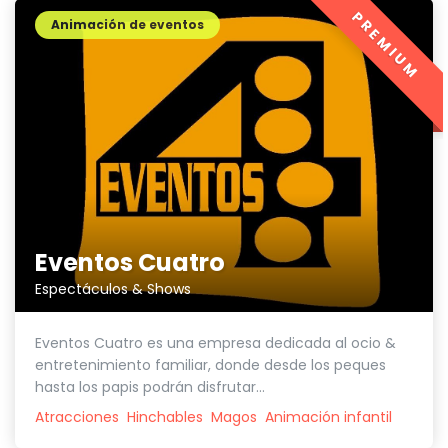
PREMIUM
Animación de eventos
Eventos Cuatro
Espectáculos & Shows
Eventos Cuatro es una empresa dedicada al ocio &
entretenimiento familiar, donde desde los peques
hasta los papis podrán disfrutar...
Atracciones
Hinchables
Magos
Animación infantil