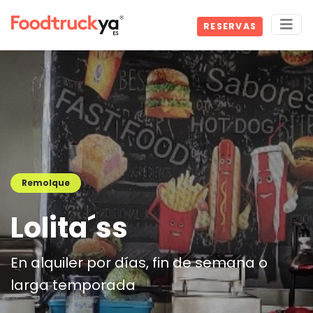
RESERVAS
Remolque
Lolita´ss
En alquiler por días, fin de semana o
larga temporada