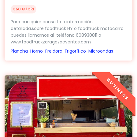
350 €
/ día
Para cualquier consulta o información
detallada,sobre foodtruck HY o foodtruck motocarro
puedes llamarnos al teléfono 608930811 o
www.foodtruckzaragozaeventos.com
Plancha
Horno
Freidora
Frigorífico
Microondas
BUSINESS