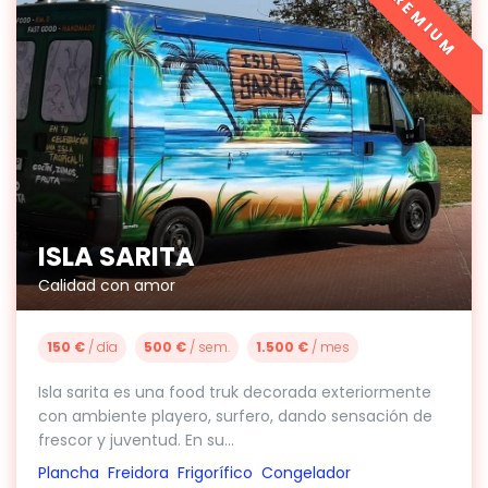
PREMIUM
ISLA SARITA
Calidad con amor
150 €
/ día
500 €
/ sem.
1.500 €
/ mes
Isla sarita es una food truk decorada exteriormente
con ambiente playero, surfero, dando sensación de
frescor y juventud. En su...
Plancha
Freidora
Frigorífico
Congelador