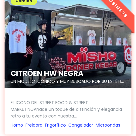
BUSINESS
Camión
CITRÖEN HW NEGRA
UN MODELO ICÓNICO Y MUY BUSCADO POR SU ESTÉTICA VINTAGE
EL ICONO DEL STREET FOOD & STREET
MARKETINGAñade un toque de distinción y elegancia
retro a tu evento con nuestra...
Horno
Freidora
Frigorífico
Congelador
Microondas