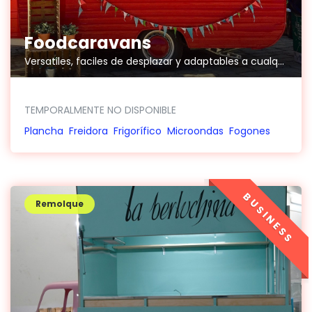
Foodcaravans
Versatiles, faciles de desplazar y adaptables a cualquier espacio.
TEMPORALMENTE NO DISPONIBLE
Plancha
Freidora
Frigorífico
Microondas
Fogones
BUSINESS
Remolque