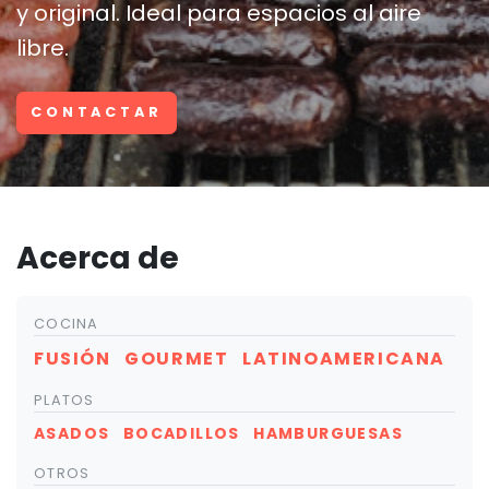
y original. Ideal para espacios al aire
libre.
CONTACTAR
Acerca de
COCINA
FUSIÓN
GOURMET
LATINOAMERICANA
PLATOS
ASADOS
BOCADILLOS
HAMBURGUESAS
OTROS