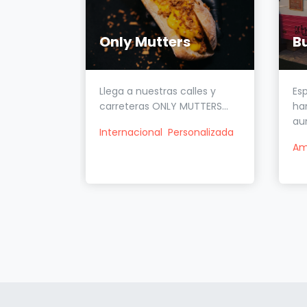
Mamá Carmen food truck
Only Mutters
B
ruck con
Llega a nuestras calles y
Es
, cro...
carreteras ONLY MUTTERS...
ha
au
Internacional
Personalizada
Am