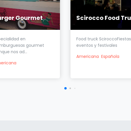
urger Gourmet
pecialidad en
Food truck SciroccoFiestas
mburguesas gourmet
eventos y festivales
nque nos ad...
Americana
Española
ericana