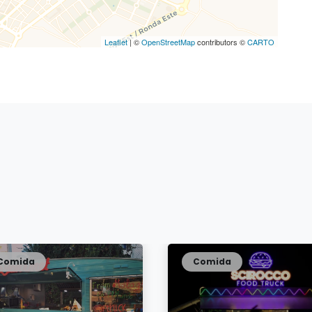
Leaflet
| ©
OpenStreetMap
contributors ©
CARTO
Comida
Comida