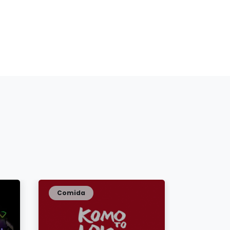
Comida
Comida