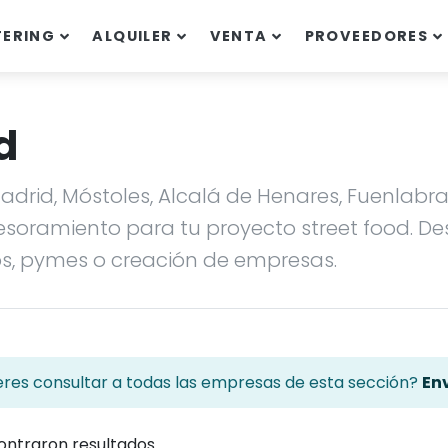
TERING
ALQUILER
VENTA
PROVEEDORES
d
adrid, Móstoles, Alcalá de Henares, Fuenlab
soramiento para tu proyecto street food. Des
os, pymes o creación de empresas.
eres consultar a todas las empresas de esta sección?
Env
ontraron resultados.