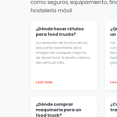
como seguros, equipamiento, finan
hostelería móvil.
¿Dónde hacer rótulos
¿Q
para food trucks?
un
La rotulación de food trucks es
Los
una parte importante de la
con
imagen de cualquier negocio
fun
de street food. El diseño exterior
fes
del vehículo influ...
gast
Leer más
Lee
¿Dónde comprar
¿C
maquinaria para un
tr
food truck?