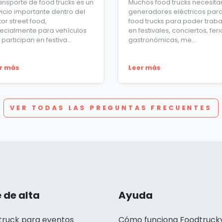
ransporte de food trucks es un
Muchos food trucks necesita
vicio importante dentro del
generadores eléctricos par
or street food,
food trucks para poder traba
ecialmente para vehículos
en festivales, conciertos, feri
participan en festiva...
gastronómicas, me...
r más
Leer más
VER TODAS LAS PREGUNTAS FRECUENTES
 de alta
Ayuda
truck para eventos
Cómo funciona Foodtruck