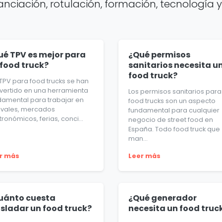
ciación, rotulación, formación, tecnología y 
ué TPV es mejor para
¿Qué permisos
 food truck?
sanitarios necesita u
food truck?
 TPV para food trucks se han
vertido en una herramienta
Los permisos sanitarios para
damental para trabajar en
food trucks son un aspecto
tivales, mercados
fundamental para cualquier
ronómicos, ferias, conci...
negocio de street food en
España. Todo food truck que
man...
r más
Leer más
uánto cuesta
¿Qué generador
asladar un food truck?
necesita un food truc