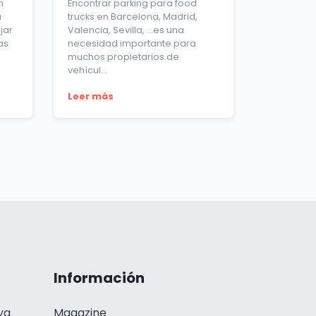
n
Encontrar parking para food
a
trucks en Barcelona, Madrid,
jar
Valencia, Sevilla, …es una
as
necesidad importante para
muchos propietarios de
vehícul...
Leer más
Información
ya
Magazine