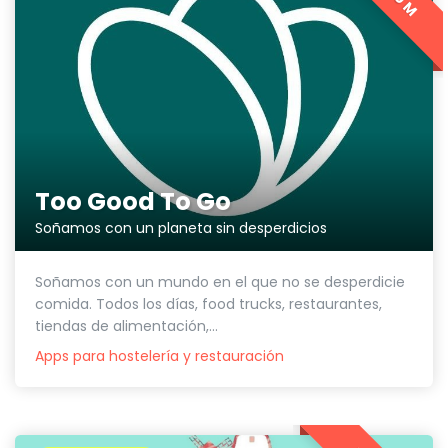
Too Good To Go
Soñamos con un planeta sin desperdicios
Soñamos con un mundo en el que no se desperdicie
comida. Todos los días, food trucks, restaurantes,
tiendas de alimentación,...
Apps para hostelería y restauración