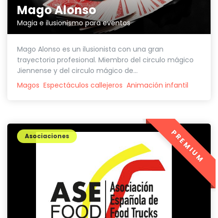
Mago Alonso
Magia e ilusionismo para eventos
Mago Alonso es un ilusionista con una gran
trayectoria profesional. Miembro del circulo mágico
Jiennense y del circulo mágico de...
Magos
Espectáculos callejeros
Animación infantil
PREMIUM
Asociaciones