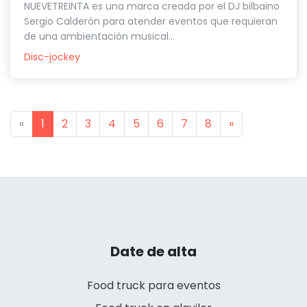
NUEVETREINTA es una marca creada por el DJ bilbaino
Sergio Calderón para atender eventos que requieran
de una ambientación musical...
Disc-jockey
Previous
Next
«
1
2
3
4
5
6
7
8
»
Date de alta
Food truck para eventos