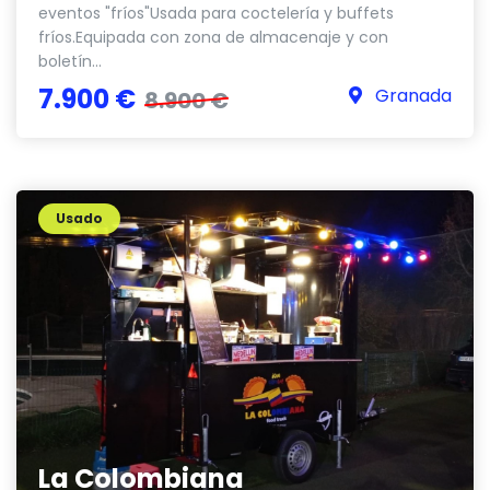
eventos "fríos"Usada para coctelería y buffets
fríos.Equipada con zona de almacenaje y con
boletín...
7.900 €
Granada
8.900 €
Usado
La Colombiana