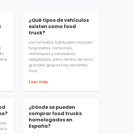
¿Qué tipos de vehículos
k
existen como food
truck?
d
Los formatos habituales incluyen
e
furgonetas, camiones,
En
remolques y caravanas
trar
adaptadas, pero dentro de esos
grandes grupos hay variantes
muy...
Leer más
od
¿Dónde se pueden
no?
comprar food trucks
homologados en
unda
España?
mico