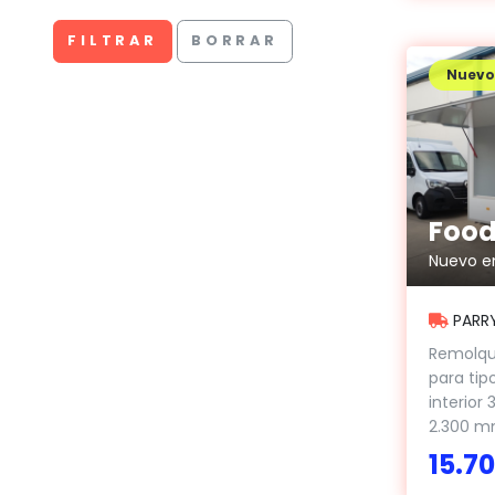
FILTRAR
BORRAR
Nuevo
Nuevo e
PARR
Remolque
para tip
interior
2.300 mm
15.7