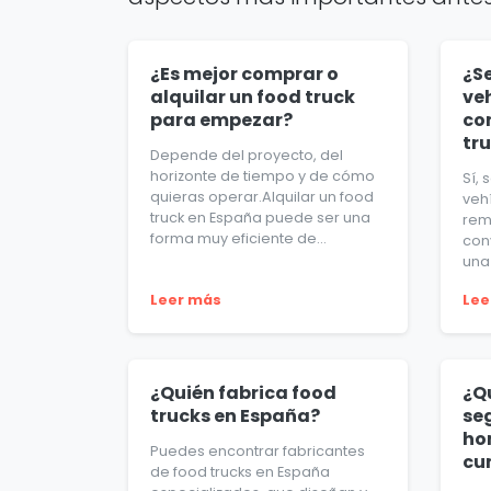
¿Es mejor comprar o
¿S
alquilar un food truck
ve
para empezar?
con
tr
Depende del proyecto, del
horizonte de tiempo y de cómo
Sí,
quieras operar.Alquilar un food
veh
truck en España puede ser una
rem
forma muy eficiente de...
conv
una 
Leer más
Lee
¿Quién fabrica food
¿Q
trucks en España?
se
ho
Puedes encontrar fabricantes
cu
de food trucks en España