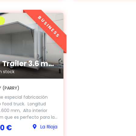
BUSINESS
Food Trailer 3.6 metros 1.300 kg
n stock
Y (PARRY)
 especial fabricación
o food truck. Longitud
 3.600 mm, Alto interior
 que es perfecto para la...
00 €
La Rioja