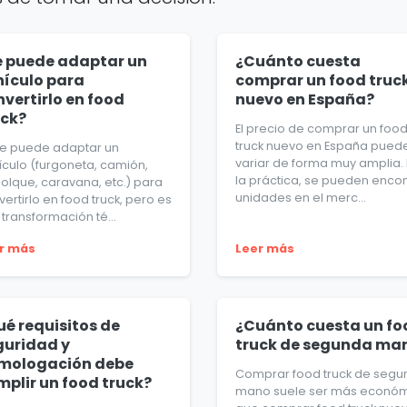
e puede adaptar un
¿Cuánto cuesta
hículo para
comprar un food truc
vertirlo en food
nuevo en España?
uck?
El precio de comprar un foo
truck nuevo en España pued
 se puede adaptar un
variar de forma muy amplia. 
ículo (furgoneta, camión,
la práctica, se pueden encon
olque, caravana, etc.) para
unidades en el merc...
ertirlo en food truck, pero es
transformación té...
r más
Leer más
ué requisitos de
¿Cuánto cuesta un fo
guridad y
truck de segunda ma
mologación debe
Comprar food truck de seg
mplir un food truck?
mano suele ser más econó