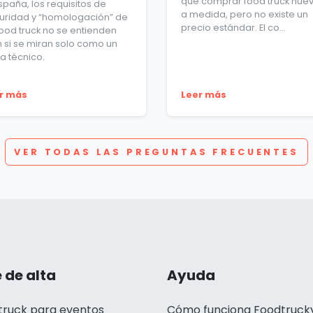
que comprar food truck nue
spaña, los requisitos de
a medida, pero no existe un
uridad y “homologación” de
precio estándar. El co...
food truck no se entienden
n si se miran solo como un
a técnico.
r más
Leer más
VER TODAS LAS PREGUNTAS FRECUENTES
 de alta
Ayuda
truck para eventos
Cómo funciona Foodtruck