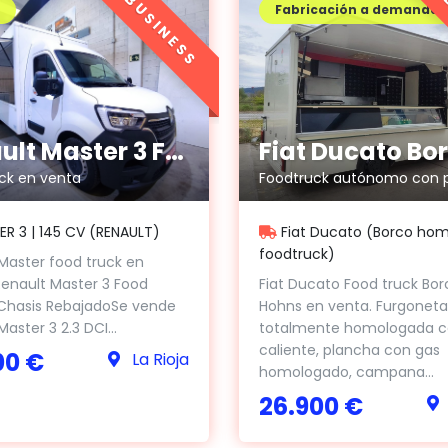
BUSINESS
Fabricación a demanda
Renault Master 3 Food Truck
ck en venta
R 3 | 145 CV (RENAULT)
Fiat Ducato (Borco ho
foodtruck)
Master food truck en
enault Master 3 Food
Fiat Ducato Food truck Bor
 Chasis RebajadoSe vende
Hohns en venta. Furgoneta
aster 3 2.3 DCI...
totalmente homologada c
caliente, plancha con gas
00 €
La Rioja
homologado, campana...
26.900 €