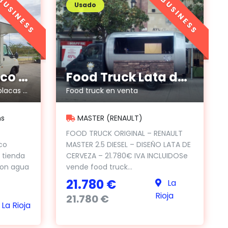
BUSINESS
BUSINESS
Usado
Fiat Ducato Borco Hohns
Food Truck Lata de Cerveza
Foodtruck autónomo con placas solares
Food truck en venta
ms
MASTER (RENAULT)
FOOD TRUCK ORIGINAL – RENAULT
co
MASTER 2.5 DIESEL – DISEÑO LATA DE
 tienda
CERVEZA – 21.780€ IVA INCLUIDOSe
on agua
vende food truck...
21.780 €
La
Rioja
21.780 €
La Rioja