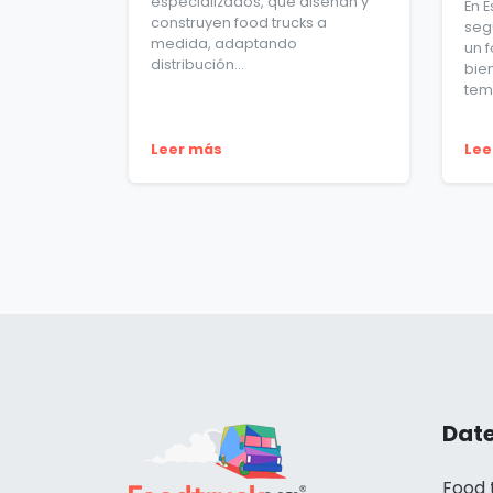
especializados, que diseñan y
En E
construyen food trucks a
seg
medida, adaptando
un 
distribución...
bie
tem
Leer más
Lee
Date
Food 