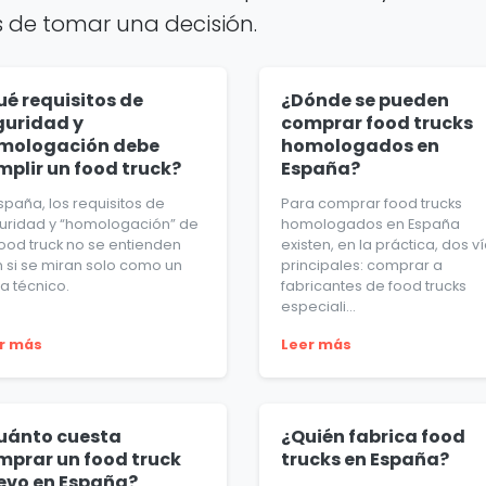
 de tomar una decisión.
ué requisitos de
¿Dónde se pueden
guridad y
comprar food trucks
mologación debe
homologados en
mplir un food truck?
España?
spaña, los requisitos de
Para comprar food trucks
uridad y “homologación” de
homologados en España
food truck no se entienden
existen, en la práctica, dos v
n si se miran solo como un
principales: comprar a
a técnico.
fabricantes de food trucks
especiali...
r más
Leer más
uánto cuesta
¿Quién fabrica food
mprar un food truck
trucks en España?
evo en España?