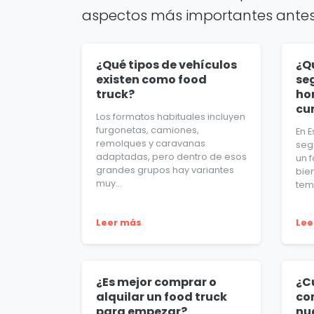
aspectos más importantes antes
¿Qué tipos de vehículos
¿Q
existen como food
se
truck?
ho
cu
Los formatos habituales incluyen
furgonetas, camiones,
En E
remolques y caravanas
seg
adaptadas, pero dentro de esos
un 
grandes grupos hay variantes
bie
muy...
tem
Leer más
Lee
¿Es mejor comprar o
¿C
alquilar un food truck
co
para empezar?
nu