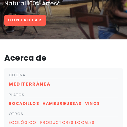
Natural 100% Artesà
CONTACTAR
Acerca de
COCINA
MEDITERRÁNEA
PLATOS
BOCADILLOS
HAMBURGUESAS
VINOS
OTROS
ECOLÓGICO
PRODUCTORES LOCALES