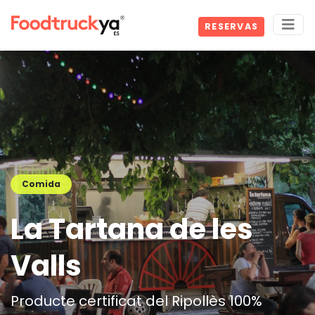
RESERVAS
Comida
La Tartana de les
Valls
Producte certificat del Ripollès 100%