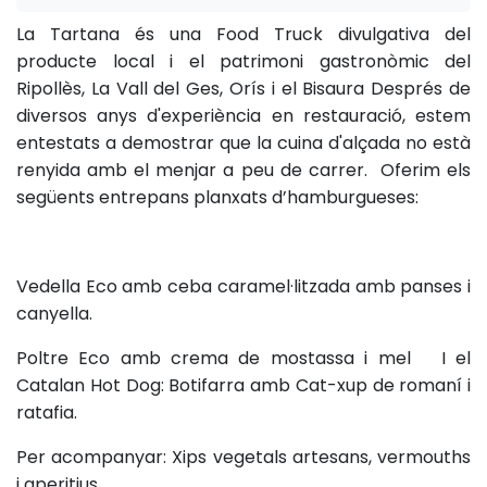
La Tartana és una Food Truck divulgativa del
producte local i el patrimoni gastronòmic del
Ripollès, La Vall del Ges, Orís i el Bisaura Després de
diversos anys d'experiència en restauració, estem
entestats a demostrar que la cuina d'alçada no està
renyida amb el menjar a peu de carrer. Oferim els
següents entrepans planxats d’hamburgueses:
Vedella Eco amb ceba caramel·litzada amb panses i
canyella.
Poltre Eco amb crema de mostassa i mel I el
Catalan Hot Dog: Botifarra amb Cat-xup de romaní i
ratafia.
Per acompanyar: Xips vegetals artesans, vermouths
i aperitius.