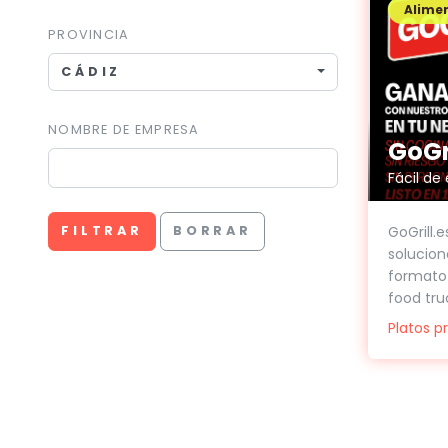
Alimen
PROVINCIA
CÁDIZ
NOMBRE DE EMPRESA
GoGri
Fácil de
GoGrill.
FILTRAR
BORRAR
solucion
formato 
food truc
Platos p