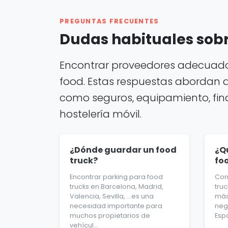
PREGUNTAS FRECUENTES
Dudas habituales sobr
Encontrar proveedores adecuados
food. Estas respuestas abordan 
como seguros, equipamiento, finan
hostelería móvil.
¿Dónde guardar un food
¿Q
truck?
fo
Encontrar parking para food
Con
trucks en Barcelona, Madrid,
tru
Valencia, Sevilla, …es una
más
necesidad importante para
neg
muchos propietarios de
Espa
vehícul...