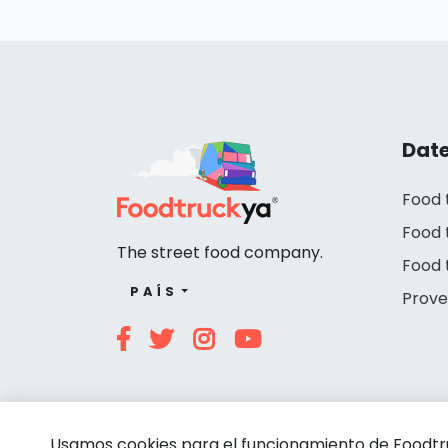
Date
Food 
Food 
The street food company.
Food 
PAÍS
Prove
Usamos cookies para el funcionamiento de Foodtruc