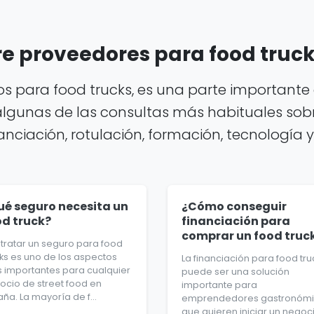
e proveedores para food truc
 para food trucks, es una parte importante 
algunas de las consultas más habituales sobr
ciación, rotulación, formación, tecnología y 
ué seguro necesita un
¿Cómo conseguir
od truck?
financiación para
comprar un food truc
tratar un seguro para food
cks es uno de los aspectos
La financiación para food tru
 importantes para cualquier
puede ser una solución
ocio de street food en
importante para
ña. La mayoría de f...
emprendedores gastronóm
que quieren iniciar un negoc