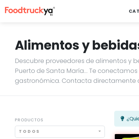
CA
Alimentos y bebida
Descubre proveedores de alimentos y bebi
Puerto de Santa María… Te conectamos 
gastronómica. Contacta directamente c
¿Qui
PRODUCTOS
TODOS