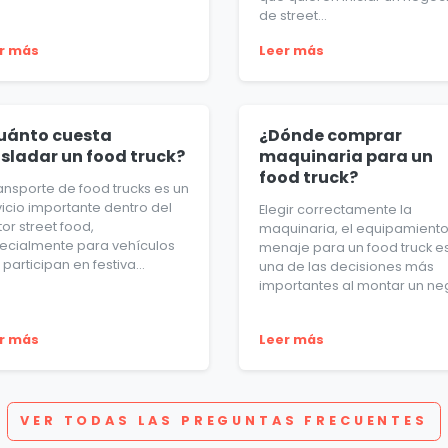
de street...
r más
Leer más
uánto cuesta
¿Dónde comprar
asladar un food truck?
maquinaria para un
food truck?
ransporte de food trucks es un
vicio importante dentro del
Elegir correctamente la
or street food,
maquinaria, el equipamiento 
ecialmente para vehículos
menaje para un food truck e
participan en festiva...
una de las decisiones más
importantes al montar un neg
r más
Leer más
VER TODAS LAS PREGUNTAS FRECUENTES