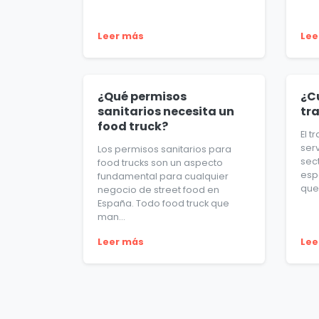
Leer más
Lee
¿Qué permisos
¿C
sanitarios necesita un
tr
food truck?
El t
ser
Los permisos sanitarios para
sect
food trucks son un aspecto
esp
fundamental para cualquier
que 
negocio de street food en
España. Todo food truck que
man...
Leer más
Lee