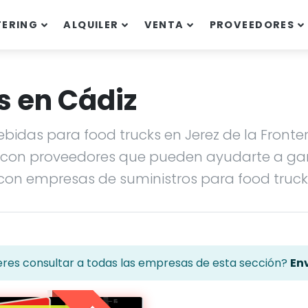
TERING
ALQUILER
VENTA
PROVEEDORES
s en Cádiz
das para food trucks en Jerez de la Frontera,
con proveedores que pueden ayudarte a garan
on empresas de suministros para food truck
eres consultar a todas las empresas de esta sección?
Env