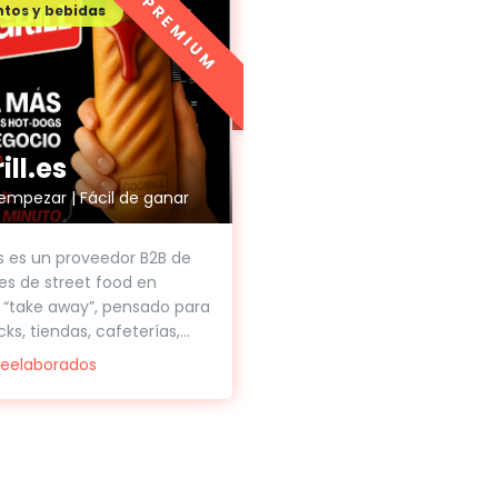
PREMIUM
tos y bebidas
ll.es
 empezar | Fácil de ganar
es es un proveedor B2B de
es de street food en
“take away”, pensado para
ks, tiendas, cafeterías,...
reelaborados