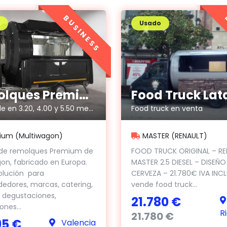
BUSINESS
Usado
Remolques Premium
Disponible en 3.20, 4.00 y 5.50 metros
Food truck en venta
ium (Multiwagon)
MASTER (RENAULT)
a de remolques Premium de
FOOD TRUCK ORIGINAL – R
on, fabricado en Europa.
MASTER 2.5 DIESEL – DISEÑO
olución para
CERVEZA – 21.780€ IVA INC
edores, marcas, catering,
vende food truck...
 degustaciones,
21.780 €
nes...
R
21.780 €
95 €
Valencia