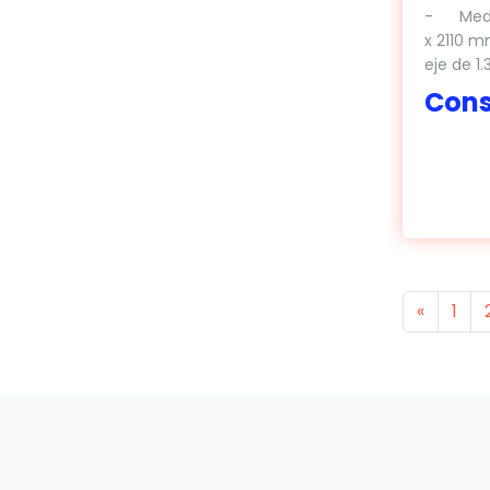
- Medid
x 2110 m
eje de 1.3
Cons
Previou
«
1