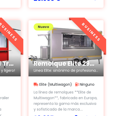
BUSINESS
BUSINESS
Nuevo
Remolque Elite 290/360/420/490
Remolque Food Truck Eco Básico 220
Linea Elite: sinónimo de profesionalidad
y ligero!
Elite (Multiwagon)
Ninguno
La línea de remolques **Elite de
Multiwagon**, fabricada en Europa,
ailer
representa la gama más exclusiva
y sofisticada de la marca....
a
y