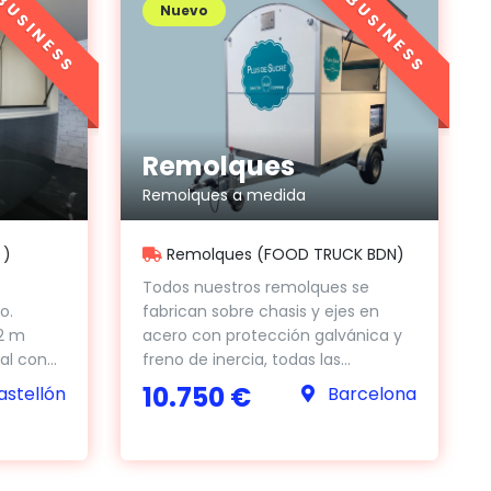
BUSINESS
BUSINESS
Nuevo
Remolques
Remolques a medida
Remolques (FOOD TRUCK BDN)
 )
Todos nuestros remolques se
fabrican sobre chasis y ejes en
o.
acero con protección galvánica y
.2 m
freno de inercia, todas las...
l con...
10.750 €
Barcelona
stellón