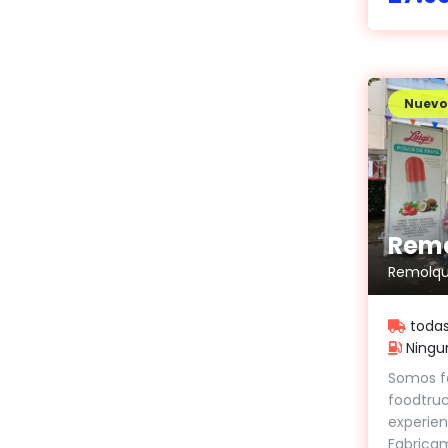
Nuevo
Remolqu
todas
Ningu
Somos f
foodtruc
experien
Fabrica