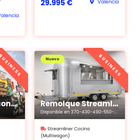
29.995 €
Valencia
alencia
BUSINESS
BUSINESS
Nuevo
Foodtruck fijo container
Remolque Streamline Cocina
Disponible en 370-430-490-550-610-670 cm
Streamliner Cocina
(Multiwagon)