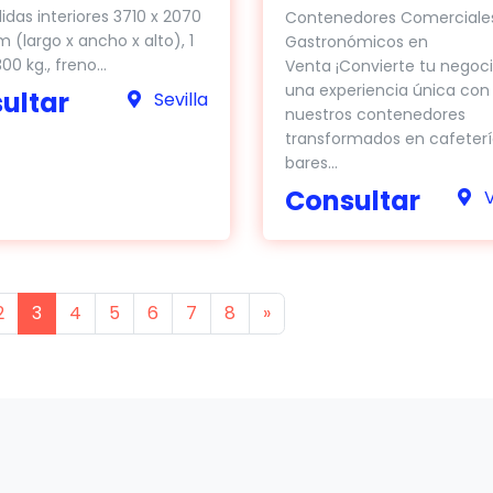
as interiores 3710 x 2070
Contenedores Comerciale
m (largo x ancho x alto), 1
Gastronómicos en
00 kg., freno...
Venta ¡Convierte tu negoc
una experiencia única con
ultar
Sevilla
nuestros contenedores
transformados en cafeterí
bares...
Consultar
V
s
Next
2
3
4
5
6
7
8
»