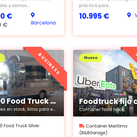
das y somos...
práctica para...
00 €
10.995 €
V
Barcelona
0 €
BUSINESS
Nuevo
C3800 Food Truck Silver
Remolques en stock, listos para entregar, ideal para burguer, hot dog...
Container food truck
 Food Truck Silver
Container Maritimo
(B&BGarage)