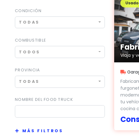
Usado
CONDICIÓN
TODAS
COMBUSTIBLE
TODOS
Viaja y 
PROVINCIA
Garag
Fabricam
TODAS
furgonet
moderno
NOMBRE DEL FOOD TRUCK
tu vehíc
cocina c
Cons
MÁS FILTROS