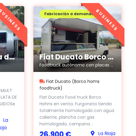
BUSINESS
BUSINESS
Fabricación a demanda
Fiat Ducato Borco Hohns
Food Truck Lata de Cerveza
Foodtruck autónomo con placas solares
Fiat Ducato (Borco homs
foodtruck)
ENAULT
Fiat Ducato Food truck Borco
 LATA DE
Hohns en venta. Furgoneta tienda
LUIDOSe
totalmente homologada con agua
caliente, plancha con gas
La
homologado, campana...
ioja
26.900 €
La Rioja