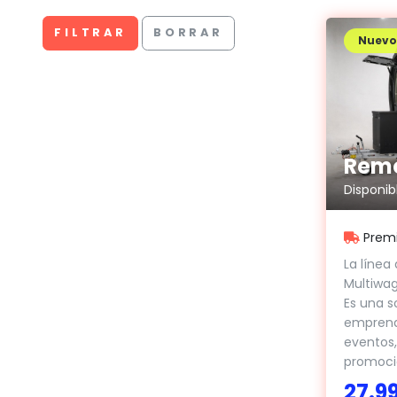
FILTRAR
BORRAR
Nuevo
Prem
La líne
Multiwag
Es una s
emprend
eventos,
promocio
27.9