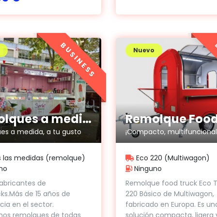
BUSINESS
Nuevo
Remolques a medida 4x2
es a medida, a tu gusto
¡Compacto, multifuncional 
 las medidas (remolque)
Eco 220 (Multiwagon)
no
Ninguno
abricantes de
Remolque food truck Eco Tr
ks.Más de 15 años de
220 Básico de Multiwagon,
cia en el sector.
fabricado en Europa. Es un
mos remolques de todas
solución compacta, ligera 