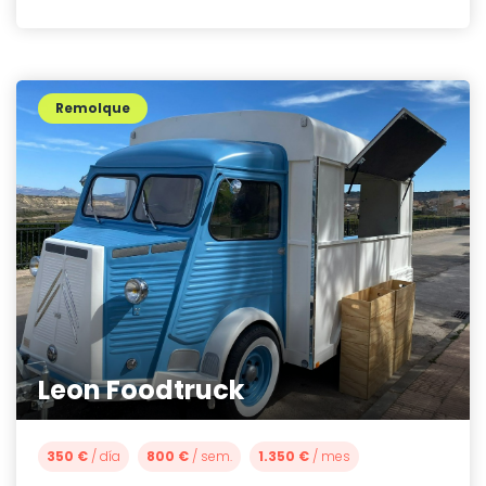
Remolque
Leon Foodtruck
350 €
/ día
800 €
/ sem.
1.350 €
/ mes