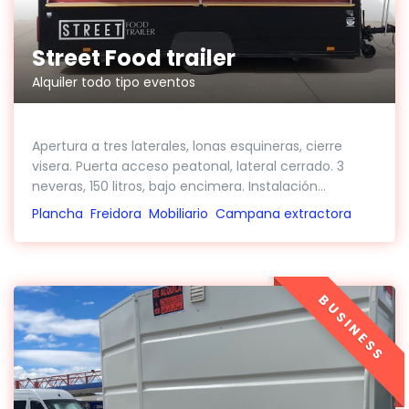
Street Food trailer
Alquiler todo tipo eventos
Apertura a tres laterales, lonas esquineras, cierre
visera. Puerta acceso peatonal, lateral cerrado. 3
neveras, 150 litros, bajo encimera. Instalación...
Plancha
Freidora
Mobiliario
Campana extractora
BUSINESS