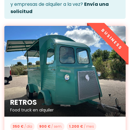
y empresas de alquiler a la vez?
Envía una
solicitud
BUSINESS
RETROS
Food truck en alquiler
350 €
/ día
900 €
/ sem.
1.200 €
/ mes