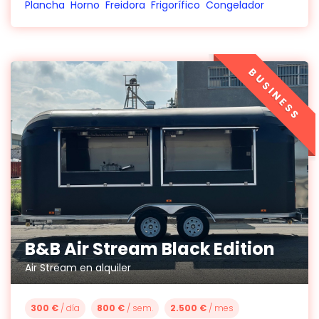
Plancha
Horno
Freidora
Frigorífico
Congelador
BUSINESS
B&B Air Stream Black Edition
Air Stream en alquiler
300 €
/ día
800 €
/ sem.
2.500 €
/ mes