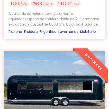
300 €
/ día
700 €
/ sem.
1.500 €
/ mes
Alquiler de remolque completamente
equipado.Dispone de freidora doble de 7 lt, campana
extractora industrial de 8000 m3, bajo mostrador de...
Plancha
Freidora
Frigorífico
Lavamanos
Mobiliario
BUSINESS