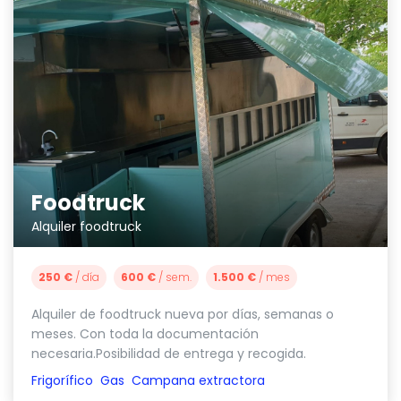
Foodtruck
Alquiler foodtruck
250 €
/ día
600 €
/ sem.
1.500 €
/ mes
Alquiler de foodtruck nueva por días, semanas o
meses. Con toda la documentación
necesaria.Posibilidad de entrega y recogida.
Frigorífico
Gas
Campana extractora