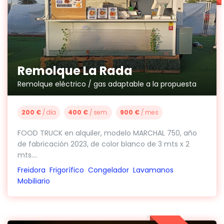
Remolque La Rada
Remolque eléctrico / gas adaptable a la propuesta
200 €
/ día
400 €
/ sem.
900 €
/ mes
FOOD TRUCK en alquiler, modelo MARCHAL 750, año
de fabricación 2023, de color blanco de 3 mts x 2
mts....
Freidora
Frigorífico
Congelador
Lavamanos
Mobiliario