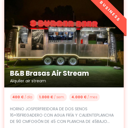
BUSINESS
B&B Brasas Air Stream
Alquiler air stream
400 €
/ día
1.000 €
/ sem.
4.000 €
/ mes
HORNO JOSPERFREIDORA DE DOS SENOS
16+16FREGADERO CON AGUA FRÍA Y CALIENTEPLANCHA
DE 90 CMFOGÓN DE 45 CON PLANCHA DE 45BAJO...