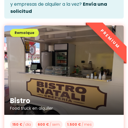
y empresas de alquiler a la vez?
Envía una
solicitud
PREMIUM
Remolque
Bistro
Food truck en alquiler
150 €
/ día
600 €
/ sem.
1.500 €
/ mes