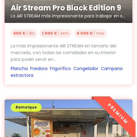
Air Stream Pro Black Edition 9
La AIR STREAM más impresionante para trabajar en su interior hasta 10 personas
400 €
/ día
1.000 €
/ sem.
4.000 €
/ mes
La más impresionante AIR STREAM en tamaño del
mercado, con todas las comidades en su interior
para poder servir en...
Plancha
Freidora
Frigorífico
Congelador
Campana
extractora
PREMIUM
Remolque