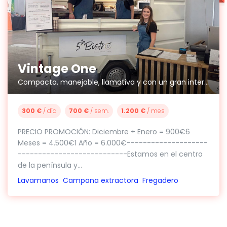
Vintage One
Compacta, manejable, llamativa y con un gran interior.
300 €
/ día
700 €
/ sem.
1.200 €
/ mes
PRECIO PROMOCIÓN: Diciembre + Enero = 900€6
Meses = 4.500€1 Año = 6.000€--------------------
---------------------------Estamos en el centro
de la península y...
Lavamanos
Campana extractora
Fregadero