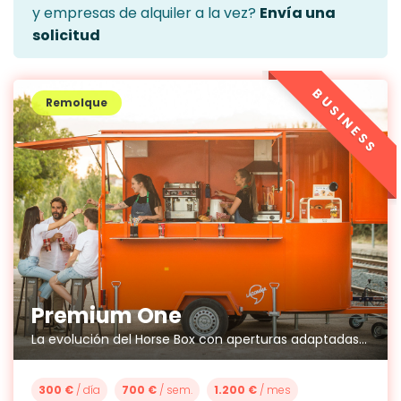
y empresas de alquiler a la vez?
Envía una
solicitud
BUSINESS
Remolque
Premium One
La evolución del Horse Box con aperturas adaptadas al food truck
300 €
/ día
700 €
/ sem.
1.200 €
/ mes