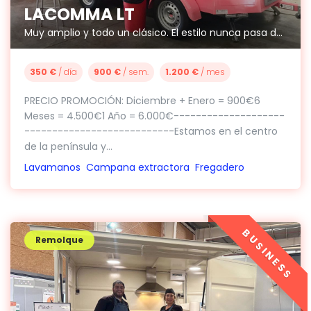
LACOMMA LT
Muy amplio y todo un clásico. El estilo nunca pasa de moda.
350 €
/ día
900 €
/ sem.
1.200 €
/ mes
PRECIO PROMOCIÓN: Diciembre + Enero = 900€6
Meses = 4.500€1 Año = 6.000€--------------------
---------------------------Estamos en el centro
de la península y...
Lavamanos
Campana extractora
Fregadero
BUSINESS
Remolque