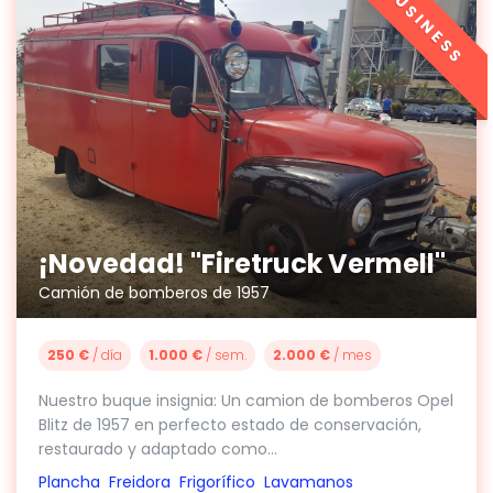
BUSINESS
¡Novedad! "Firetruck Vermell"
Camión de bomberos de 1957
250 €
/ día
1.000 €
/ sem.
2.000 €
/ mes
Nuestro buque insignia: Un camion de bomberos Opel
Blitz de 1957 en perfecto estado de conservación,
restaurado y adaptado como...
Plancha
Freidora
Frigorífico
Lavamanos