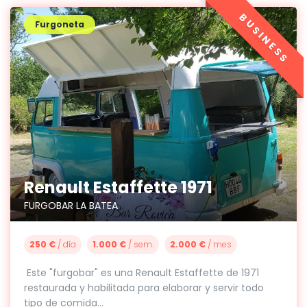
BUSINESS
Furgoneta
Renault Estaffette 1971
FURGOBAR LA BATEA
250 €
/ día
1.000 €
/ sem.
2.000 €
/ mes
Este "furgobar" es una Renault Estaffette de 1971
restaurada y habilitada para elaborar y servir todo
tipo de comida...