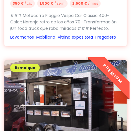
350 €
/ día
1.500 €
/ sem.
2.500 €
/ mes
### Motocarro Piaggio Vespa Car Classic 400-
Color: Naranja retro de los años 70.-Transformación:
¡Un food truck que roba miradas!### Perfecto...
Lavamanos
Mobiliario
Vitrina expositora
Fregadero
PREMIUM
Remolque