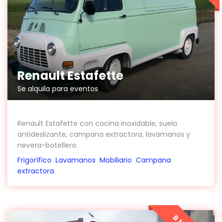
Renault Estafette
Se alquila para eventos
Renault Estafette con cocina inoxidable, suelo
antideslizante, campana extractora, lavamanos y
nevera-botellero.
Frigorífico
Lavamanos
Mobiliario
Campana
extractora