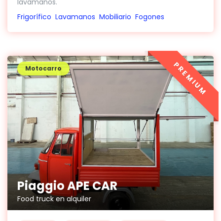
lavamanos.
Frigorífico
Lavamanos
Mobiliario
Fogones
PREMIUM
Motocarro
Piaggio APE CAR
Food truck en alquiler