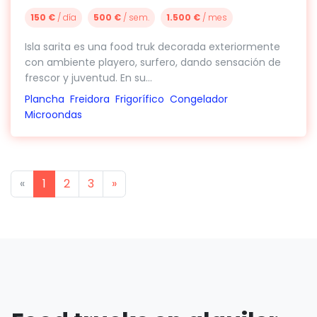
150 €
/ día
500 €
/ sem.
1.500 €
/ mes
Isla sarita es una food truk decorada exteriormente
con ambiente playero, surfero, dando sensación de
frescor y juventud. En su...
Plancha
Freidora
Frigorífico
Congelador
Microondas
Previous
Next
«
1
2
3
»