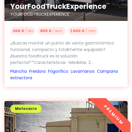
YourFoodTruckExperience
YOURFOODTRUCKEXPERIENCE
200 €
/ día
900 €
/ sem.
1.500 €
/ mes
¿Buscas montar un punto de venta gastronómico
funcional, compacto y totalmente equipado?
¡Nuestra foodtruck es la solución
perfecta!**Características -Medidas: 2...
Plancha
Freidora
Frigorífico
Lavamanos
Campana
extractora
PREMIUM
Motocarro