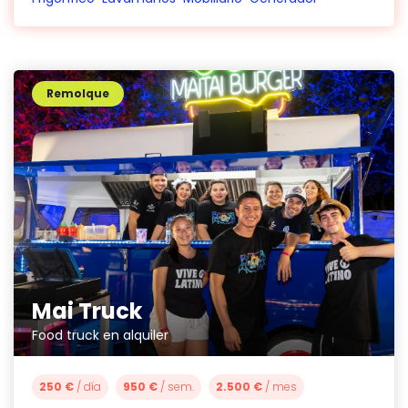
Remolque
Mai Truck
Food truck en alquiler
250 €
/ día
950 €
/ sem.
2.500 €
/ mes