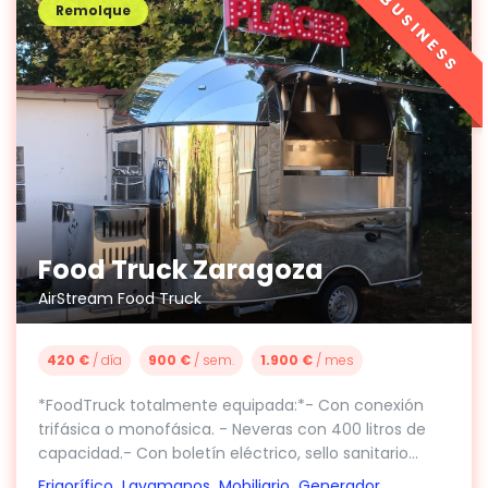
BUSINESS
Remolque
Food Truck Zaragoza
AirStream Food Truck
420 €
/ día
900 €
/ sem.
1.900 €
/ mes
*FoodTruck totalmente equipada:*- Con conexión
trifásica o monofásica. - Neveras con 400 litros de
capacidad.- Con boletín eléctrico, sello sanitario...
Frigorífico
Lavamanos
Mobiliario
Generador