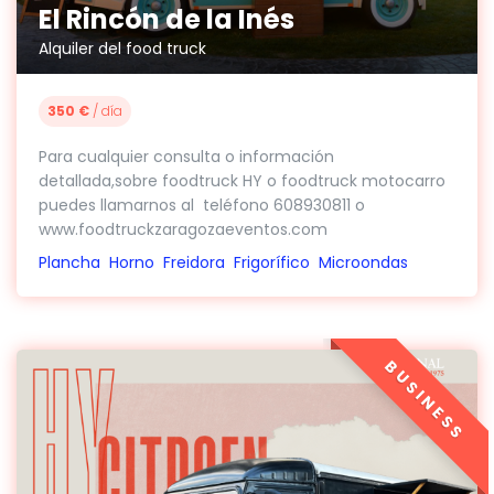
El Rincón de la Inés
Alquiler del food truck
350 €
/ día
Para cualquier consulta o información
detallada,sobre foodtruck HY o foodtruck motocarro
puedes llamarnos al teléfono 608930811 o
www.foodtruckzaragozaeventos.com
Plancha
Horno
Freidora
Frigorífico
Microondas
BUSINESS